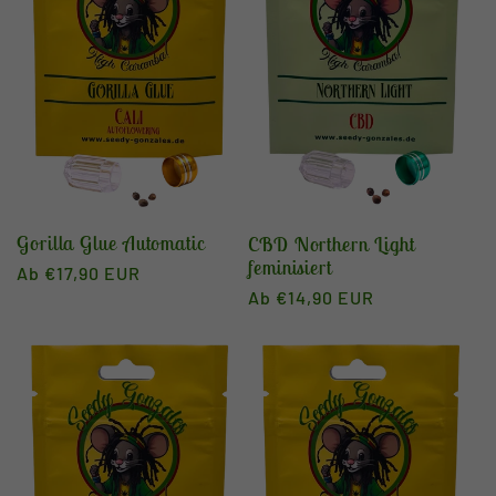
Gorilla Glue Automatic
CBD Northern Light
feminisiert
Normaler
Ab €17,90 EUR
Normaler
Ab €14,90 EUR
Preis
Preis