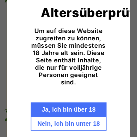
Normaler
Ab €17,90 EUR
Normaler
Ab €17,90 EUR
Altersüberprü
Preis
Preis
Um auf diese Website
zugreifen zu können,
müssen Sie mindestens
18 Jahre alt sein. Diese
Seite enthält Inhalte,
die nur für volljährige
Personen geeignet
sind.
Ja, ich bin über 18
Purple Kush Automatic
Normaler
Ab €17,90 EUR
Nein, ich bin unter 18
Preis