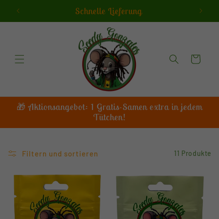
Direkt
Schnelle Lieferung
zum
Inhalt
Warenkorb
🎁 Aktionsangebot: 1 Gratis-Samen extra in jedem
Tütchen!
Filtern und sortieren
11 Produkte