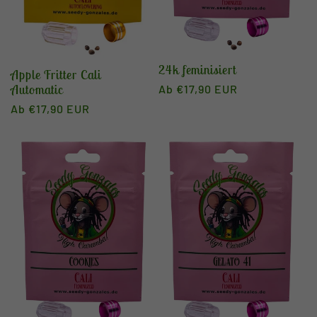
24k feminisiert
Apple Fritter Cali
Automatic
Normaler
Ab €17,90 EUR
Preis
Normaler
Ab €17,90 EUR
Preis