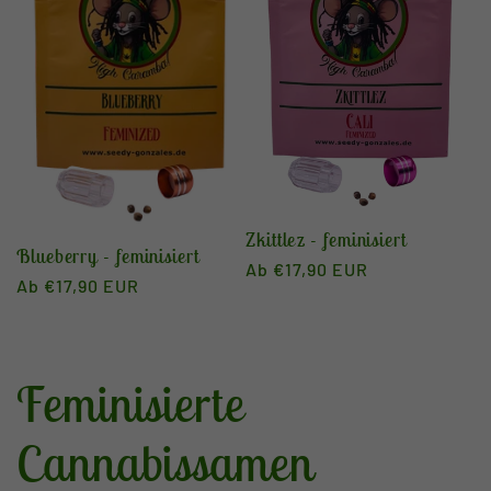
Zkittlez - feminisiert
Blueberry - feminisiert
Normaler
Ab €17,90 EUR
Normaler
Ab €17,90 EUR
Preis
Preis
K
Feminisierte
a
Cannabissamen