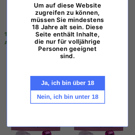
Um auf diese Website
zugreifen zu können,
müssen Sie mindestens
18 Jahre alt sein. Diese
Red Wine feminisiert
Pineapple Chunk
Seite enthält Inhalte,
feminisiert
die nur für volljährige
Normaler
Ab €17,90 EUR
Personen geeignet
Normaler
Ab €17,90 EUR
Preis
sind.
Preis
Ja, ich bin über 18
Nein, ich bin unter 18