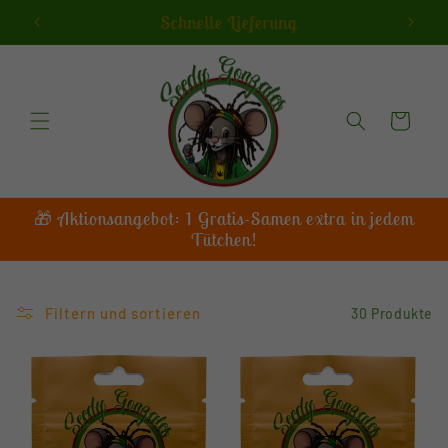
Direkt
Hochwertige Cannabis Samen
zum
Inhalt
Warenkorb
🎁 Aktionsangebot: 1 Gratis-Samen extra in jedem
Tütchen!
Filtern und sortieren
30 Produkte